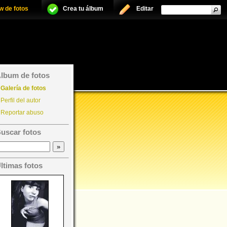
w de fotos
Crea tu álbum
Editar
lbum de fotos
Galería de fotos
Perfil del autor
Reportar abuso
uscar fotos
ltimas fotos