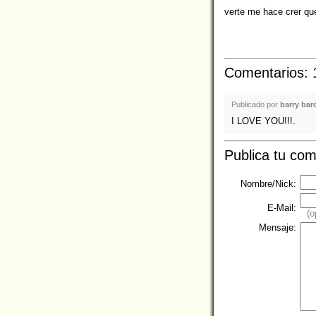
verte me hace crer qu
Comentarios: 
Publicado por
barry bar
I LOVE YOU!!!.
Publica tu com
Nombre/Nick:
E-Mail:
(o
Mensaje: