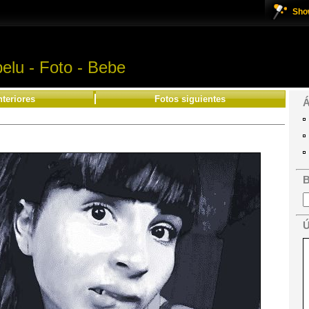
Sho
belu - Foto - Bebe
nteriores
Fotos siguientes
Á
B
Ú